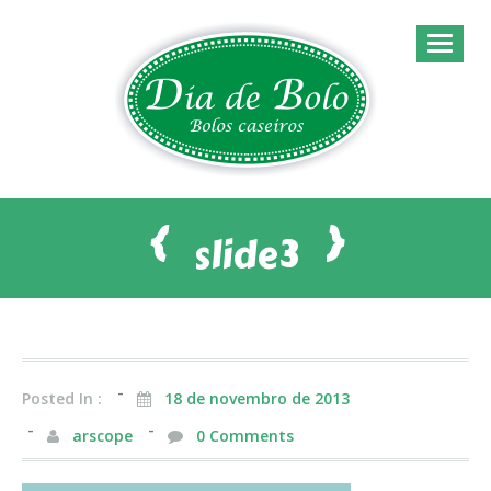
{
}
Exclusividades
Sobre Nós
slide3
Bolos
Nossos Clientes
Coberturas
Contato
Posted In :
18 de novembro de 2013
arscope
0 Comments