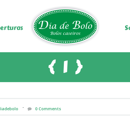
erturas
S
{
1
}
diadebolo
0 Comments