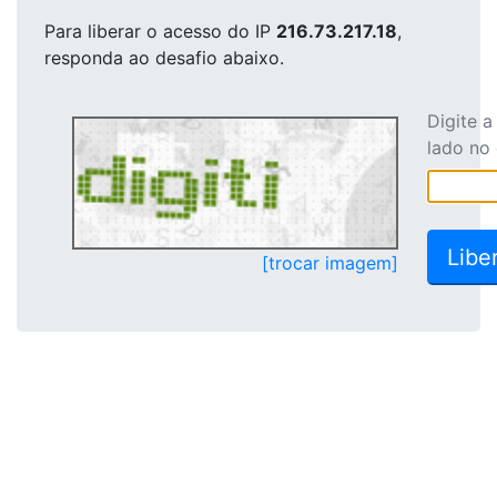
Para liberar o acesso
do IP
216.73.217.18
,
responda ao desafio abaixo.
Digite 
lado no
[trocar imagem]