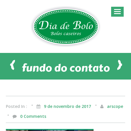
{
}
Exclusividades
Sobre Nós
fundo do contato
Bolos
Nossos Clientes
Coberturas
Contato
Posted In :
9 de novembro de 2017
arscope
0 Comments